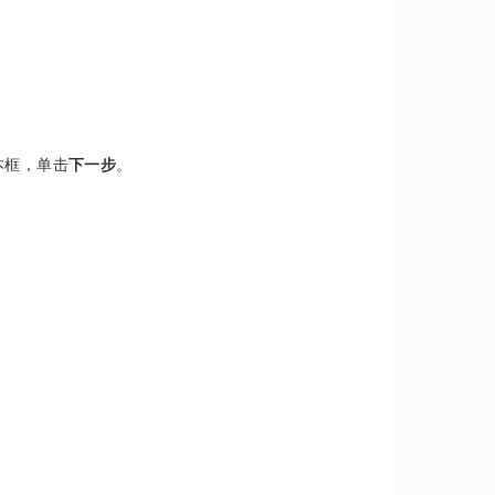
本框，单击
下一步
。