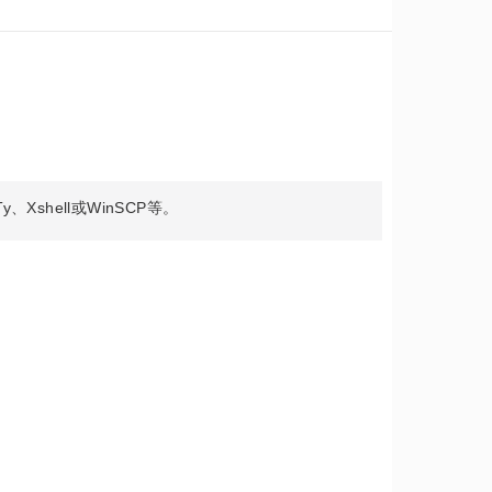
shell或WinSCP等。