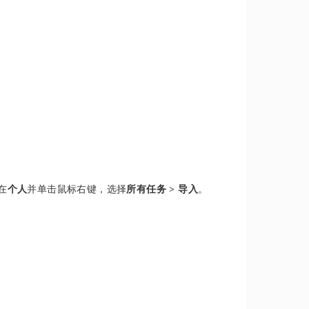
。
在
个人
并单击鼠标右键，选择
所有任务
>
导入
。