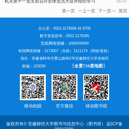
机关第十一党支部召开全体党员大会并组织学习
06-01
第一页
<<上一页
下一页>>
尾页
办公室：0552-3178595 转 8705
数字资源咨询：0552-3178385
无线网络报修：4008099099
有线网络报修：3173007（东校）3111174（西校/老校）
地址：安徽省蚌埠市曹山路962号安徽财经大学东校区
【
全景720度地图
】
邮编：233030
移动校园
官方微信
移动图书馆
版权所有© 安徽财经大学图书与信息中心（图书馆） 皖ICP备