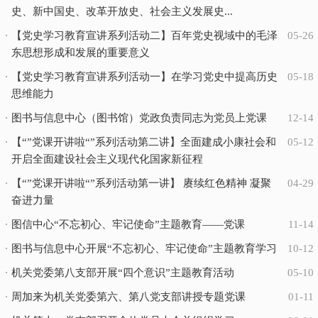
史、新中国史、改革开放史、社会主义发展史...
【党史学习教育宣讲系列活动二】百年党史视域中的毛泽
05-26
东思想形成和发展的重要意义
【党史学习教育宣讲系列活动一】在学习党史中提高历史
05-18
思维能力
图书与信息中心（图书馆）党政负责同志为党员上党课
12-14
【“”党课开讲啦“”系列活动第二讲】全面建成小康社会和
05-12
开启全面建设社会主义现代化国家新征程
【“”党课开讲啦“”系列活动第一讲】 赓续红色精神 凝聚
04-29
奋进力量
图信中心“不忘初心、牢记使命”主题教育——党课
11-14
图书与信息中心开展“不忘初心、牢记使命”主题教育学习
10-12
机关党委第八支部开展“四个意识”主题教育活动
05-10
周加来为机关党委第六、第八党支部讲授专题党课
01-11