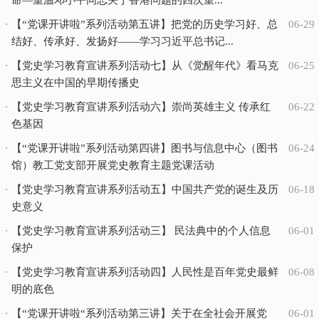
【“党课开讲啦”系列活动第五讲】把党的历史学习好、总
06-29
结好、传承好、发扬好——学习习近平总书记...
【党史学习教育宣讲系列活动七】从《觉醒年代》看马克
06-25
思主义在中国的早期传播史
【党史学习教育宣讲系列活动六】崇尚英雄主义 传承红
06-22
色基因
【“党课开讲啦”系列活动第四讲】图书与信息中心（图书
06-24
馆）教工党支部开展党史教育主题党课活动
【党史学习教育宣讲系列活动五】中国共产党的诞生及历
06-18
史意义
【党史学习教育宣讲系列活动三】 民法典中的个人信息
06-01
保护
【党史学习教育宣讲系列活动四】人民性是百年党史最鲜
06-08
明的底色
【“党课开讲啦“系列活动第三讲】关于在全社会开展党
06-01