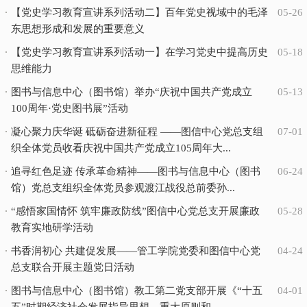
【党史学习教育宣讲系列活动二】百年党史视域中的毛泽
05-26
东思想形成和发展的重要意义
【党史学习教育宣讲系列活动一】在学习党史中提高历史
05-18
思维能力
图书与信息中心（图书馆）举办“庆祝中国共产党成立
05-13
100周年·党史图书展”活动
凝心聚力庆华诞 砥砺奋进新征程 ——图信中心党总支组
07-01
织全体党员收看庆祝中国共产党成立105周年大...
追寻红色足迹 传承革命精神——图书与信息中心（图书
06-24
馆）党总支组织全体党员参观渡江战役总前委孙...
“感悟家国情怀 筑牢廉政防线”图信中心党总支开展廉政
05-28
教育实地研学活动
书香润初心 共建促发展——管工学院党委和图信中心党
04-24
总支联合开展主题党日活动
图书与信息中心（图书馆）教工第二党支部开展《“十五
04-01
五”时期经济社会发展指导思想、重大原则和...