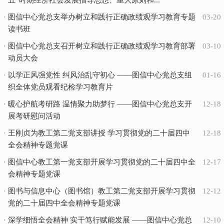
图信中心党总支举办树立和践行正确政绩观学习教育专题
03-20
读书班
图信中心党总支召开树立和践行正确政绩观学习教育部署
03-10
动员大会
以学正风强党性 纠风治乱守初心 ——图信中心党总支组
01-16
织全体党员观看纪检学习教育片
暖心护航考研路 温情聚力助梦行 ——图信中心党总支开
12-18
展考研慰问活动
王刚贞为教工第二党支部讲授 学习贯彻党的二十届四中
12-18
全会精神专题党课
图信中心教工第一党支部开展学习贯彻党的二十届四中全
12-17
会精神专题党课
图书与信息中心（图书馆）教工第二党支部开展学习贯彻
12-12
党的二十届四中全会精神专题党课
深学细悟全会精神 实干笃行赋能发展 ——图信中心党总
12-10