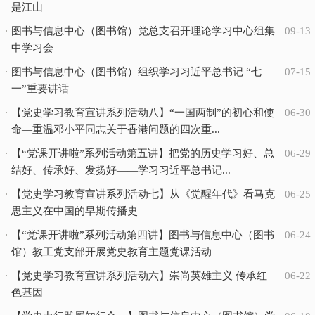
是江山
图书与信息中心（图书馆）党总支召开理论学习中心组集
09-13
中学习会
图书与信息中心（图书馆）组织学习习近平总书记 “七
07-15
一”重要讲话
【党史学习教育宣讲系列活动八】“一国两制”的初心和使
06-30
命—重温邓小平同志关于香港问题的四次重...
【“党课开讲啦”系列活动第五讲】把党的历史学习好、总
06-29
结好、传承好、发扬好——学习习近平总书记...
【党史学习教育宣讲系列活动七】从《觉醒年代》看马克
06-25
思主义在中国的早期传播史
【“党课开讲啦”系列活动第四讲】图书与信息中心（图书
06-24
馆）教工党支部开展党史教育主题党课活动
【党史学习教育宣讲系列活动六】崇尚英雄主义 传承红
06-22
色基因