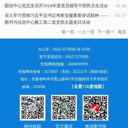
图信中心党总支召开2024年度党员领导干部民主生活会
02-28
深入学习贯彻习近平总书记考察安徽重要讲话精神 ——
02-27
图书与信息中心教工第二党支部主题党日活动
第一页
<<上一页
下一页>>
尾页
办公室：0552-3178595 转 8705
数字资源咨询：0552-3178385
无线网络报修：4008099099
有线网络报修：3173007（东校）3111174（西校/老校）
地址：安徽省蚌埠市曹山路962号安徽财经大学东校区
【
全景720度地图
】
邮编：233030
移动校园
官方微信
移动图书馆